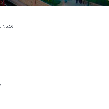
k. No:16
z