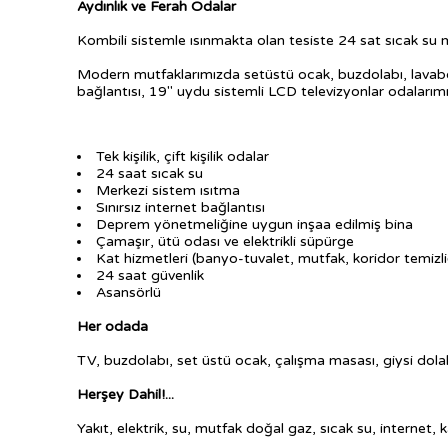
Aydınlık ve Ferah Odalar
Kombili sistemle ısınmakta olan tesiste 24 sat sıcak su m
Modern mutfaklarımızda setüstü ocak, buzdolabı, lavabo, 
bağlantısı, 19" uydu sistemli LCD televizyonlar odalarımı
Tek kişilik, çift kişilik odalar
24 saat sıcak su
Merkezi sistem ısıtma
Sınırsız internet bağlantısı
Deprem yönetmeliğine uygun inşaa edilmiş bina
Çamaşır, ütü odası ve elektrikli süpürge
Kat hizmetleri (banyo-tuvalet, mutfak, koridor temizli
24 saat güvenlik
Asansörlü
Her odada
TV, buzdolabı, set üstü ocak, çalışma masası, giysi dola
Herşey Dahil!...
Yakıt, elektrik, su, mutfak doğal gaz, sıcak su, internet, 