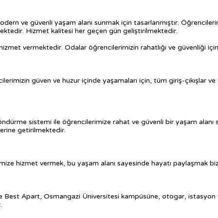
 modern ve güvenli yaşam alanı sunmak için tasarlanmıştır. Öğrencilerim
lmektedir. Hizmet kalitesi her geçen gün geliştirilmektedir.
 hizmet vermektedir. Odalar öğrencilerimizin rahatlığı ve güvenliği için 
lerimizin güven ve huzur içinde yaşamaları için, tüm giriş-çıkışlar ve 
söndürme sistemi ile öğrencilerimize rahat ve güvenli bir yaşam alanı 
erine getirilmektedir.
erimize hizmet vermek, bu yaşam alanı sayesinde hayatı paylaşmak biz
 Best Apart, Osmangazi Üniversitesi kampüsüne, otogar, istasyon ve
.