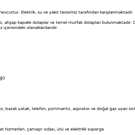
evcuttur. Elektrik, su ve yakıt tesisimiz tarafından karşılanmaktadır.
ahşap kapaklı dolaplar ve temel mutfak dolapları bulunmaktadır. Dahi
z içerisindeki olanaklardandır.
ği)
bı, bazalı yatak, telefon, portmanto, asprator ve doğal gaz uyarı si
kat hizmetleri, çamaşır odası, ütü ve elektrikli süperge.