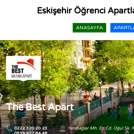
Eskişehir Öğrenci Apartla
ANASAYFA
APARTLA
The Best Apart
0222 320 20 23
Yenibağlar Mh. Eti Cd. Oğul Sk. 
0539 927 84 48