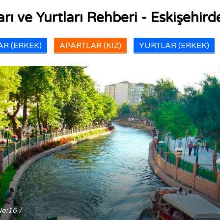
rı ve Yurtları Rehberi - Eskişehirde
R (ERKEK)
APARTLAR (KIZ)
YURTLAR (ERKEK)
No:16 /